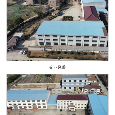
资
讯
工
程
案
例
客
户
服
务
企业风采
联
系
我
们