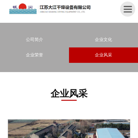
首
公司简介
企业文化
页
企业荣誉
企业风采
关
于
我
们
企业风采
产
品
中
心
新
闻