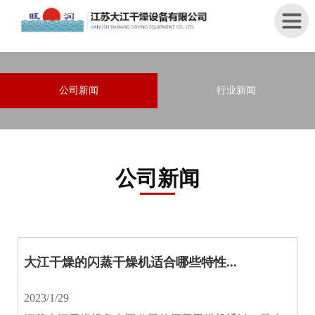
首
公司新闻
行业新闻
页
关
于
我
公司新闻
们
产
品
中
心
大江干燥的闪蒸干燥机适合哪些特性...
新
2023/1/29
闻