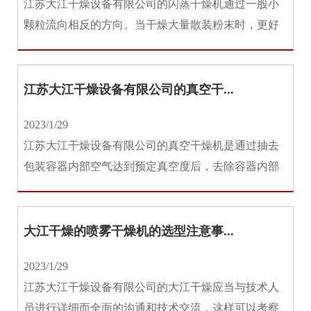
江苏大江干燥设备有限公司的闪蒸干燥机通过一股小
资
讯
颗粒流向相反的方向。当干燥大量散装粉末时，更好
地控制粉末的输出特性可能很重...
工
程
案
江苏大江干燥设备有限公司的真空干...
例
2023/1/29
客
江苏大江干燥设备有限公司的真空干燥机是通过抽去
户
服
包装容器内部空气达到预定真空度后，去除容器内部
务
件水分的设备，专为干燥热敏性...
联
系
大江干燥的喷雾干燥机的选型注意事...
我
们
2023/1/29
江苏大江干燥设备有限公司的大江干燥应当与技术人
员进行详细而全面的沟通和技术交流，这样可以考察