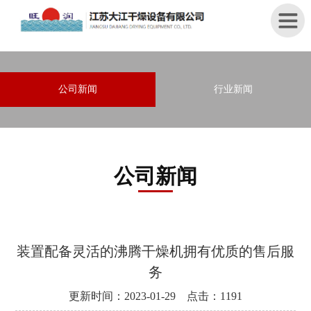
首
公司新闻
行业新闻
页
关
于
我
公司新闻
们
产
品
中
装置配备灵活的沸腾干燥机拥有优质的售后服
心
务
新
更新时间：2023-01-29 点击：1191
闻