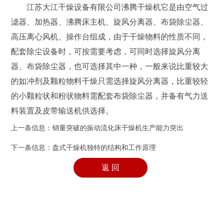
资
江苏大江干燥设备有限公司沸腾干燥机它是由空气过
讯
滤器、加热器、沸腾床主机、旋风分离器、布袋除尘器、
高压离心风机、操作台组成，由于干燥物料的性质不同，
工
配套除尘设备时，可按需要考虑，可同时选择旋风分离
程
案
器、布袋除尘器，也可选择其中一种，一般来说比重较大
例
的如冲剂及颗粒物料干燥只需选择旋风分离器，比重较轻
的小颗粒状和粉状物料需配套布袋除尘器，并备有气力送
客
户
料装置及皮带输送机供选择。
服
务
上一条信息：
销量突破的振动流化床干燥机生产能力突出
下一条信息：
盘式干燥机独特的结构和工作原理
联
系
我
们