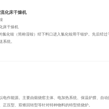
炉流化床干燥机
铵
化床干燥机
%的氯化铵（简称湿铵）经下料口进入氯化铵用干铵炉。先后经
送系统。
以电作能源。主要由煅烧窑主体、电加热系统、保温炉膛、自动
、正压型、双锥回转型等针对特种物料的特型焙烧炉。