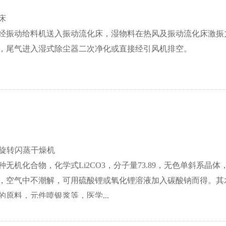
床
经振动给料机送入振动流化床，湿物料在热风及振动流化床激振
，尾气进入湿式除尘器二次净化或直接经引风机排空。
列旋转闪蒸干燥机
种无机化合物，化学式Li2CO3，分子量73.89，无色单斜系
，空气中不潮解，可用硫酸锂或氧化锂溶液加入碳酸钠而得。其
原料，元件喷银浆等，医学...