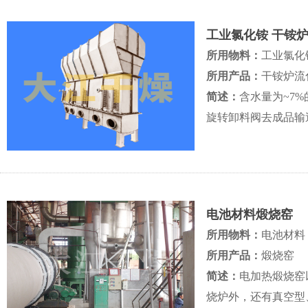
工业氯化铵 干铵
所用物料：
工业氯化
所用产品：
干铵炉流
简述：
含水量为~7
旋转卸料阀去成品输
电池材料煅烧窑
所用物料：
电池材料
所用产品：
煅烧窑
简述：
电加热煅烧窑
烧炉外，还有真空型