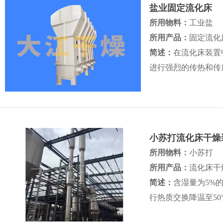
盐业固定流化床
所用物料：
工业盐
所用产品：
固定流化
简述：
在流化床装置
进行强烈的传热和传
小苏打流化床干燥
所用物料：
小苏打
所用产品：
流化床干
简述：
含湿量为5%
行热质交换降温至5