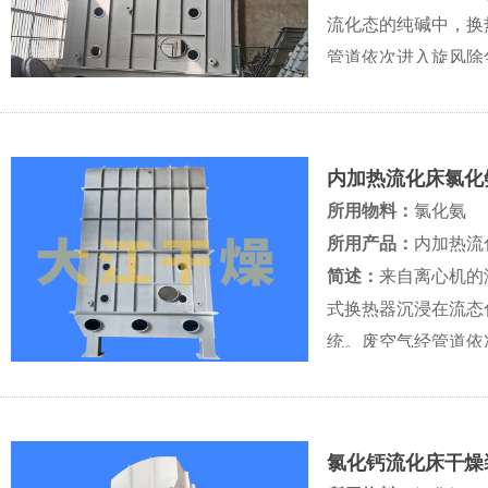
流化态的纯碱中，换
管道依次进入旋风除尘
内加热流化床氯化
所用物料：
氯化氨
所用产品：
内加热流
简述：
来自离心机的
式换热器沉浸在流态
统。废空气经管道依
氯化钙流化床干燥