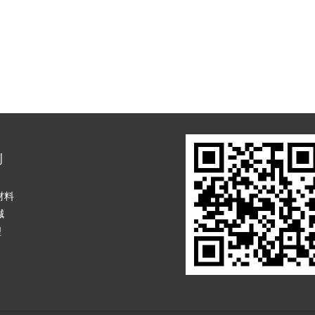
例
材料
碱
理