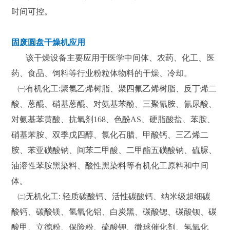
时间可控。
固废圆盘干燥机应用
该干燥设备主要应用于医学中间体、农药、化工、医
药、食品、饲料等行业粉粒体物料的干燥、冷却。
㈠有机化工:聚氯乙烯树脂、聚四氟乙烯树脂、反丁烯二
酸、蒽醌、硝基蒽醌、对氨基苯酚、三聚氰胺、氰尿酸、
对氨基苯黄酸、抗氧剂168、色酚AS、硬脂酸盐、苯胺、
硝基苯胺、双季戊四醇、氯化石腊、甲酸钙、三乙烯二
胺、苯亚磺酸钠、间苯二甲酸、二甲酯五磺酸钠、硫脲、
油溶性苯胺黑染料、酸性黑染料等有机化工原料和中间
体。
㈡无机化工: 轻质碳酸钙、活性碳酸钙、纳米级超细碳
酸钙、碳酸镁、氢氧化铝、白炭黑、碳酸锶、碳酸钡、碳
酸甲、立德粉、保险粉、硫酸钾、微球催化剂、氢氧化