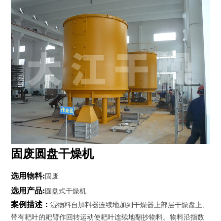
资
讯
工
程
案
例
客
户
服
务
固废圆盘干燥机
联
系
我
选用物料:
固废
们
选用产品:
圆盘式干燥机
案例描述：
湿物料自加料器连续地加到干燥器上部层干燥盘上,
带有耙叶的耙臂作回转运动使耙叶连续地翻抄物料。物料沿指数