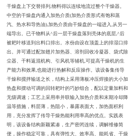
干燥盘上下交替排列,物料得以连续地流过整个干燥器。
中空的干燥盘内通入加热介质(加热介质形式有饱和蒸
汽、热水和导热油),加热介质由干燥盘的一端进入,从另一
端导出。已干物料从^后一层干燥盘落到壳体的底层,^后
被耙叶移送到出料口排出。水份由设在顶盖上的排湿口排
出。并可通过配加翅片加热器、溶剂回收冷凝器、袋式除
尘器、干料返混机构、引风机等辅机,可提高干燥机的生
产能力和效果,也能进行热解和反应操作。该设备集传导
干燥和搅拌输送之长，结构上采用薄板冲压焊接的大小加
热盘和摆动可调的回转耙叶的巧妙组合，配以定量加料和
无级调速；工艺上采用串并联输入加热介质和末期冷却降
温等措施，料层薄，热阻小，暴露表面大，加热面积利
用，充分发挥了传导干燥热能利用率高的优点。实践表
明，该设备结构新颖紧凑，生产密闭连续，调解维修简
便，操作稳定可靠，具有弹性大、效率高、能耗省、干燥