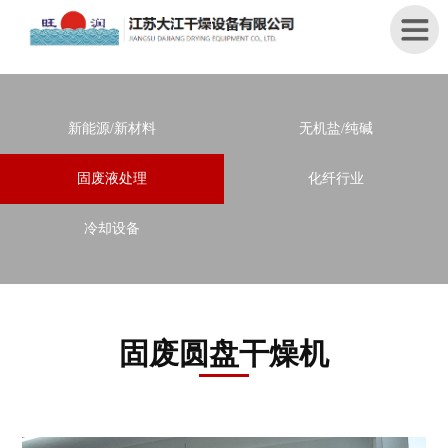
首
新能源/新材料
无机盐/纯碱
页
固废液处理
化纤行业
关
于
冷却设备
我
们
产
品
固废圆盘干燥机
中
心
新
闻